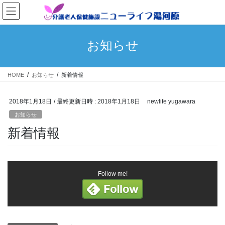
コ
ナ
ン
ビ
テ
ゲ
ン
ー
お知らせ
ツ
シ
へ
ョ
ス
ン
HOME
お知らせ
新着情報
キ
に
ッ
移
プ
動
2018年1月18日
/ 最終更新日時 :
2018年1月18日
newlife yugawara
お知らせ
新着情報
Follow me!