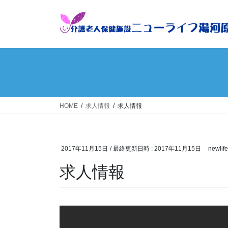
コ
ナ
ン
ビ
テ
ゲ
ン
ー
ツ
シ
へ
ョ
ス
ン
キ
に
ッ
移
HOME
求人情報
求人情報
プ
動
2017年11月15日
/ 最終更新日時 :
2017年11月15日
newlif
求人情報