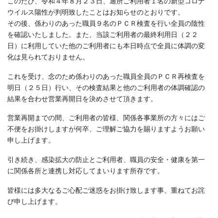
このたび、令和４年８月２３日、通所ご利用者１名の新型コロナ
ウイルス陽性が判明致したことはお知らせのとおりです。
その後、係わりのあった職員９名のＰＣＲ検査を行い全員の陰性
を確認いたしました。また、当該ご利用者の最終利用日（２２
日）に利用していた他のご利用者にも本日時点で全員に体調の変
化は見られておりません。
これを受け、念のため係わりのあった職員全員のＰＣＲ再検査を
明日（２５日）行い、その検査結果と他のご利用者の体調確認の
結果を合わせ営業再開日を決めさせて頂きます。
営業再開までの間、ご利用者の皆様、関係各事業所の方々にはご
不便をお掛けしますが何卒、ご理解ご協力を賜りますようお願い
申し上げます。
引き続き、感染拡大の防止とご利用者、職員の安全・健康を第一
に関係各所と連携し対応してまいります所存です。
皆様には多大なるご心配ご迷惑をお掛け致します事、重ねてお詫
び申し上げます。