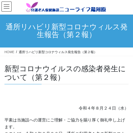
コ
ナ
ン
ビ
テ
ゲ
ン
ー
通所リハビリ新型コロナウィルス発
ツ
シ
生報告（第２報）
へ
ョ
ス
ン
キ
に
HOME
通所リハビリ新型コロナウィルス発生報告（第２報）
ッ
移
プ
動
新型コロナウイルスの感染者発生に
ついて（第２報）
令和４年８月２４日（水）
平素は当施設への運営にご理解・ご協力を賜り厚く御礼申し上げ
ます。