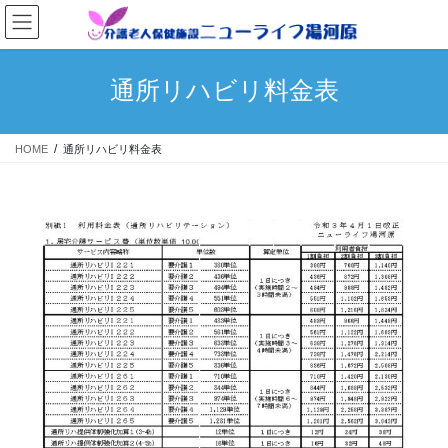
コ
ナ
ン
ビ
テ
ゲ
ン
ー
通所リハビリ料金表
ツ
シ
へ
ョ
ス
ン
HOME
通所リハビリ料金表
キ
に
ッ
移
プ
動