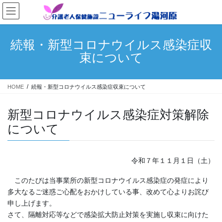
コ
ナ
ン
ビ
テ
ゲ
ン
ー
続報・新型コロナウイルス感染症収
ツ
シ
束について
へ
ョ
ス
ン
キ
に
HOME
続報・新型コロナウイルス感染症収束について
ッ
移
プ
動
新型コロナウイルス感染症対策解除
について
令和７年１１月１日（土）
このたびは当事業所の新型コロナウイルス感染症の発症により
多大なるご迷惑ご心配をおかけしている事、改めて心よりお詫び
申し上げます。
さて、隔離対応等などで感染拡大防止対策を実施し収束に向けた