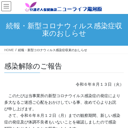
コ
ナ
ン
ビ
テ
ゲ
ン
ー
続報・新型コロナウィルス感染症収
ツ
シ
束のおしらせ
へ
ョ
ス
ン
キ
に
HOME
続報・新型コロナウィルス感染症収束のおしらせ
ッ
移
プ
動
感染解除のご報告
令和６年８月１３日（火）
このたびは当事業所の新型コロナウイルス感染症の発症により
多大なるご迷惑ご心配をおかけしている事、改めて心よりお詫
び申し上げます。
＿
さて、令和６年８月１２日（月）までの観察期間、新しい感染
症の発症及び体調不良者もいないことを確認しましたので感染