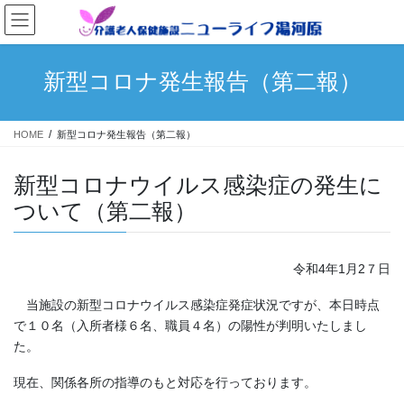
コ
ナ
ン
ビ
テ
ゲ
ン
ー
新型コロナ発生報告（第二報）
ツ
シ
へ
ョ
ス
ン
HOME
新型コロナ発生報告（第二報）
キ
に
ッ
移
プ
動
新型コロナウイルス感染症の発生に
ついて（第二報）
令和4年1月2７日
当施設の新型コロナウイルス感染症発症状況ですが、本日時点
で１０名（入所者様６名、職員４名）の陽性が判明いたしまし
た。
現在、関係各所の指導のもと対応を行っております。