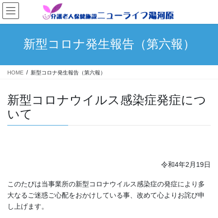
コ
ナ
ン
ビ
テ
ゲ
ン
ー
新型コロナ発生報告（第六報）
ツ
シ
へ
ョ
ス
ン
HOME
新型コロナ発生報告（第六報）
キ
に
ッ
移
プ
動
新型コロナウイルス感染症発症につ
いて
令和4年2月19日
このたびは当事業所の新型コロナウイルス感染症の発症により多
大なるご迷惑ご心配をおかけしている事、改めて心よりお詫び申
し上げます。