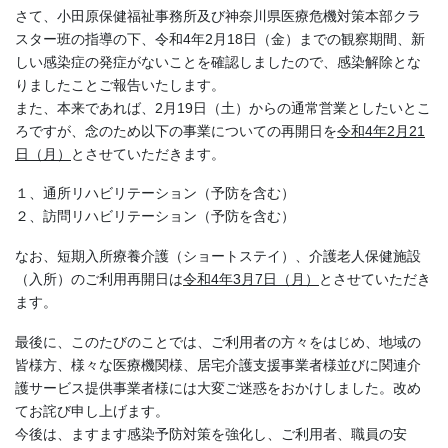
さて、小田原保健福祉事務所及び神奈川県医療危機対策本部クラ
スター班の指導の下、令和4年2月18日（金）までの観察期間、新
しい感染症の発症がないことを確認しましたので、感染解除とな
りましたことご報告いたします。
また、本来であれば、2月19日（土）からの通常営業としたいとこ
ろですが、念のため以下の事業についての再開日を
令和4年2月21
日（月）
とさせていただきます。
１、通所リハビリテーション（予防を含む）
２、訪問リハビリテーション（予防を含む）
なお、短期入所療養介護（ショートステイ）、介護老人保健施設
（入所）のご利用再開日は
令和4年3月7日（月）
とさせていただき
ます。
最後に、このたびのことでは、ご利用者の方々をはじめ、地域の
皆様方、様々な医療機関様、居宅介護支援事業者様並びに関連介
護サービス提供事業者様には大変ご迷惑をおかけしました。改め
てお詫び申し上げます。
今後は、ますます感染予防対策を強化し、ご利用者、職員の安