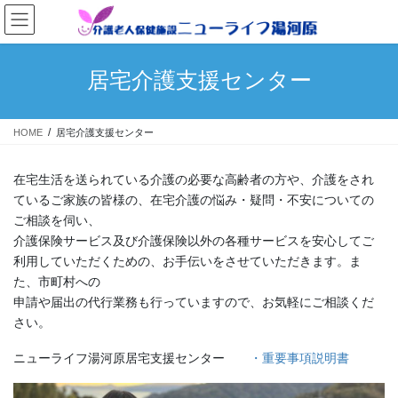
コ
ナ
ン
ビ
テ
ゲ
ン
ー
居宅介護支援センター
ツ
シ
へ
ョ
ス
ン
HOME
居宅介護支援センター
キ
に
ッ
移
プ
動
在宅生活を送られている介護の必要な高齢者の方や、介護をされ
ているご家族の皆様の、在宅介護の悩み・疑問・不安についての
ご相談を伺い、
介護保険サービス及び介護保険以外の各種サービスを安心してご
利用していただくための、お手伝いをさせていただきます。ま
た、市町村への
申請や届出の代行業務も行っていますので、お気軽にご相談くだ
さい。
ニューライフ湯河原居宅支援センター
・重要事項説明書