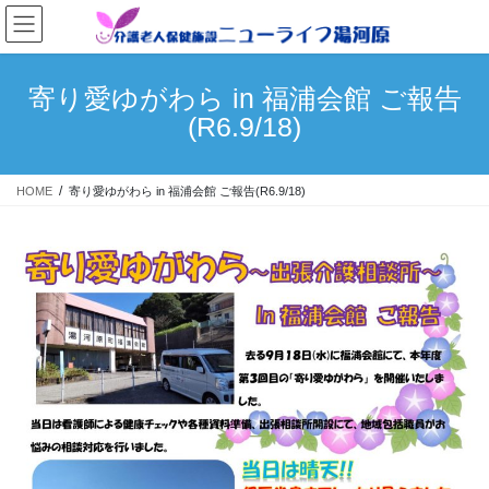
コ
ナ
ン
ビ
テ
ゲ
ン
ー
寄り愛ゆがわら in 福浦会館 ご報告
ツ
シ
(R6.9/18)
へ
ョ
ス
ン
キ
に
HOME
寄り愛ゆがわら in 福浦会館 ご報告(R6.9/18)
ッ
移
プ
動