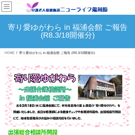
コ
ナ
ン
ビ
テ
ゲ
ン
ー
寄り愛ゆがわら in 福浦会館 ご報告
ツ
シ
(R8.3/18開催分)
へ
ョ
ス
ン
キ
に
HOME
寄り愛ゆがわら in 福浦会館 ご報告 (R8.3/18開催分)
ッ
移
プ
動