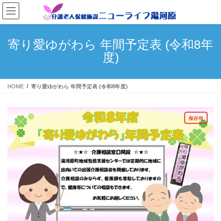
コ
ナ
ン
ビ
テ
ゲ
ン
ー
寄り愛ゆがわら 年間予定表 (令和8年
ツ
シ
度)
へ
ョ
ス
ン
キ
に
HOME
寄り愛ゆがわら 年間予定表 (令和8年度)
ッ
移
プ
動