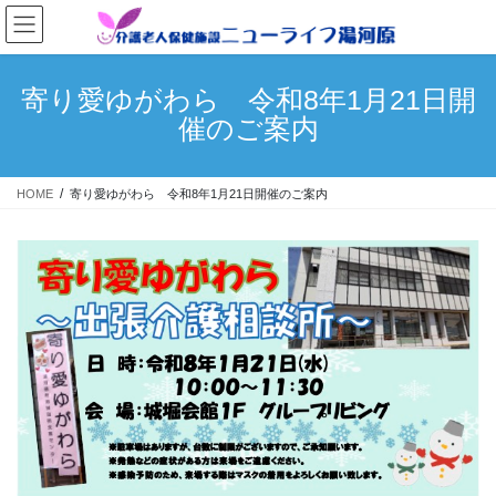
コ
ナ
ン
ビ
テ
ゲ
ン
ー
寄り愛ゆがわら 令和8年1月21日開
ツ
シ
催のご案内
へ
ョ
ス
ン
キ
に
HOME
寄り愛ゆがわら 令和8年1月21日開催のご案内
ッ
移
プ
動