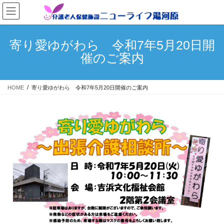
コ
ナ
ン
ビ
テ
ゲ
ン
ー
寄り愛ゆがわら 令和7年5月20日開
ツ
シ
催のご案内
へ
ョ
ス
ン
キ
に
HOME
寄り愛ゆがわら 令和7年5月20日開催のご案内
ッ
移
プ
動