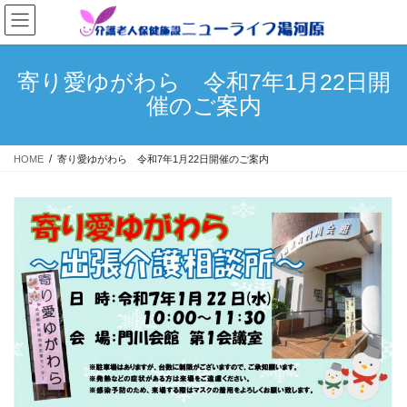
コ
ナ
ン
ビ
テ
ゲ
ン
ー
寄り愛ゆがわら 令和7年1月22日開
ツ
シ
催のご案内
へ
ョ
ス
ン
キ
に
HOME
寄り愛ゆがわら 令和7年1月22日開催のご案内
ッ
移
プ
動