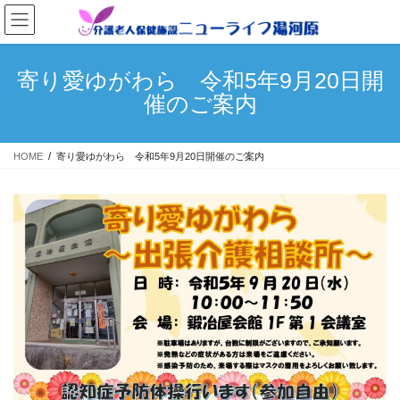
コ
ナ
ン
ビ
テ
ゲ
ン
ー
寄り愛ゆがわら 令和5年9月20日開
ツ
シ
催のご案内
へ
ョ
ス
ン
キ
に
HOME
寄り愛ゆがわら 令和5年9月20日開催のご案内
ッ
移
プ
動