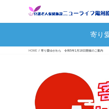
コ
ナ
ン
ビ
テ
ゲ
ン
ー
ツ
シ
へ
ョ
寄り
ス
ン
キ
に
ッ
移
HOME
寄り愛ゆがわら 令和5年1月18日開催のご案内
プ
動