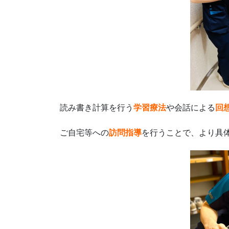
読み書き計算を行う
学習療法
や会話による
回
ご自宅等への
訪問指導
を行うことで、
より具