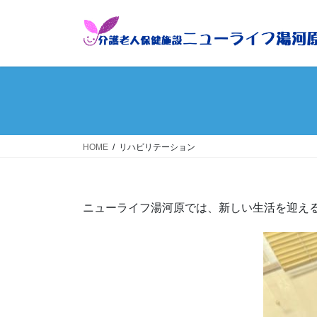
コ
ナ
ン
ビ
テ
ゲ
ン
ー
ツ
シ
へ
ョ
ス
ン
キ
に
ッ
移
HOME
リハビリテーション
プ
動
ニューライフ湯河原では、新しい生活を迎え