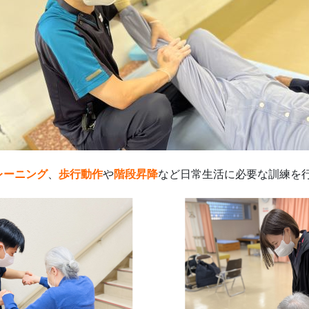
レーニン
グ
、
歩行動作
や
階段昇降
など日常生活に必要な訓練を