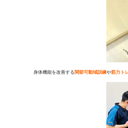
身体機能を改善する
関節可動域
訓練
や
筋力ト