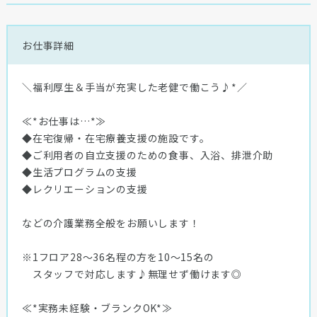
お仕事詳細
＼福利厚生＆手当が充実した老健で働こう♪*／
≪*お仕事は…*≫
◆在宅復帰・在宅療養支援の施設です。
◆ご利用者の自立支援のための食事、入浴、排泄介助
◆生活プログラムの支援
◆レクリエーションの支援
などの介護業務全般をお願いします！
※1フロア28〜36名程の方を10〜15名の
スタッフで対応します♪無理せず働けます◎
≪*実務未経験・ブランクOK*≫